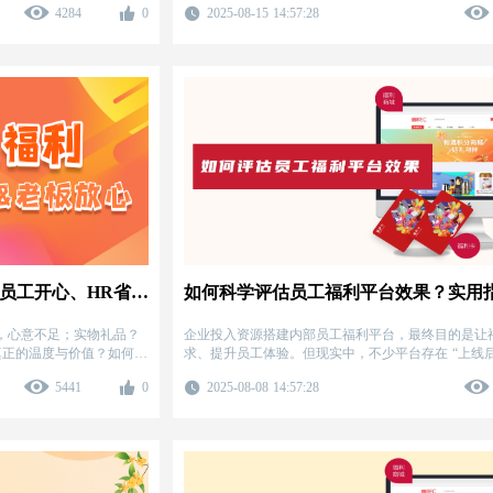
4284
0
2025-08-15 14:57:28
破？
200元中秋福利发什么？这样选，员工开心、HR省心、老板放心！
如何科学评估员工福利平台效果？实用
，心意不足；实物礼品？
企业投入资源搭建内部员工福利平台，最终目的是让
出真正的温度与价值？如何让
求、提升员工体验。但现实中，不少平台存在 “上线后
抱怨流程繁琐” 等问题。 本文从数据指标、员工反馈
5441
0
2025-08-08 14:57:28
大维度，详解评估方法，助 HR 精准掌握福利平台的