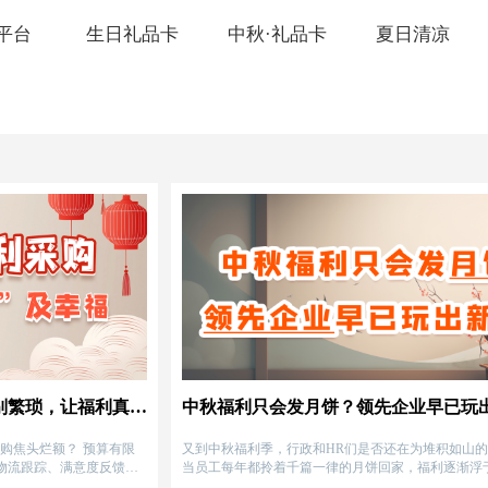
平台
生日礼品卡
中秋·礼品卡
夏日清凉
2025中秋员工福利采购方案：告别繁琐，让福利真正“企”及幸福！
中秋福利只会发月饼？领先企业早已玩
购焦头烂额？ 预算有限
又到中秋福利季，行政和HR们是否还在为堆积如山
物流跟踪、满意度反馈更
当员工每年都拎着千篇一律的月饼回家，福利逐渐浮
不到关怀效果，又造成月饼堆砌、资源浪费的尴尬局