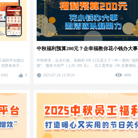
工福利平台能让
中秋将至，企业行政、采购和 HR 们又进入了一年一度的 “福
、优势各有不
期”。预算卡得严（人均 200 元）、员工需求杂（90 后要潮玩、
要实用）、采购流程繁（比价、囤货、发放耗人力）—— 这些
4392
0
2025-07-24 13:59:24
4898
几乎是每家中型企业的 “中秋必修课”。