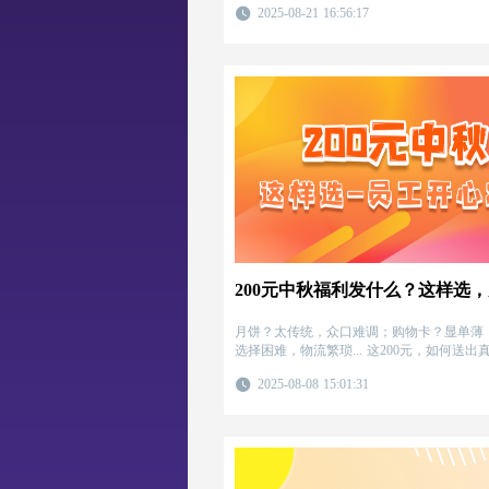
2025-08-21 16:56:17
月饼？太传统，众口难调；购物卡？显单薄
选择困难，物流繁琐... 这200元，如何送
员工眼前一亮，感受到企业的用心？
2025-08-08 15:01:31