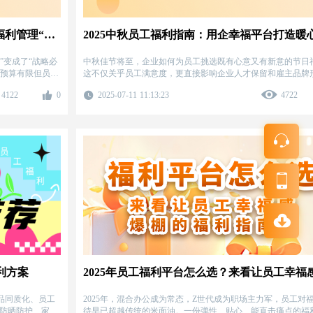
员工福利平台：通过企幸福，实现员工福利管理“降本增效”
”变成了“战略必
中秋佳节将至，企业如何为员工挑选既有心意又有新意的节日
：预算有限但员工
这不仅关乎员工满意度，更直接影响企业人才保留和雇主品牌
放千人一面缺乏温
面对员工多元化的需求与有限的采购预算，企幸福平台为您提
4122
0
2025-07-11 11:13:23
4722
解决方案，让今年的中秋福利既体面又省心。
利方案
品同质化、员工
2025年，混合办公成为常态，Z世代成为职场主力军，员工对
、防晒防护、家居
待早已超越传统的米面油。一份弹性、贴心、能直击痛点的福