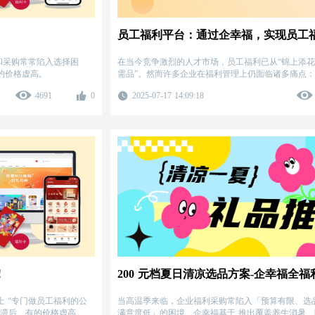
和采购常常陷入选择困
在当今竞争激烈的人才市场，员工福利已从“锦上添花
的价格虚高。
需品”。然而许多企业在福利管理上仍面临诸多痛点
期待不断提高、流程繁琐导致HR效率低下、福利发
4691
0
2025-07-17 14:09:18
度……
！
200 元档夏日清凉选品方案-企幸福全福
 “专门做员工福利的公
当高温季来临，企业福利采购常陷入「预算有限、选
务滞后、有的价格虚高。
满意度低」的困境。企幸福基于 推出覆盖养生消暑