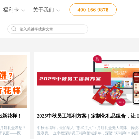
福利卡
关于我们
400 166 9878
出新花样！
的月饼礼盒发愁？
中秋送福利，最怕陷入 “形式主义”：月饼礼盒无人问津、传统
于表面——既达
置浪费。 企幸福深耕员工福利领域多年，深谙 “好福利 = 实用 
面，今年能否打
+ 有温度”。2024 年，我们针对不同企业需求，精选高适配度