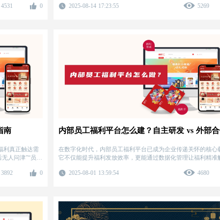
4531
0
2025-08-14 17:23:55
5269
品，搭配灵活福利卡与全品类员工商城，一站式解决 “选品难
累、员工不满意” 的痛点。
指南
福利真正触达需
在数字化时代，内部员工福利平台​已成为企业传递关怀的核心
无人问津”“员工
它不仅能提升福利发放效率，更能通过数据化管理让福利精准
、管理效率等 5
工需求。
3892
0
2025-08-01 13:59:54
4680
实际价值。